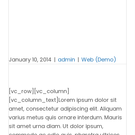
SINGLE POST
(DEMO)
January 10, 2014
|
admin
|
Web (Demo)
[vc_row][vc_column]
[vc_column_text]Lorem ipsum dolor sit
amet, consectetur adipiscing elit. Aliquam
varius metus quis ornare interdum. Mauris
sit amet urna diam. Ut dolor ipsum,
commodo ac odio quis, pharetra ultrices