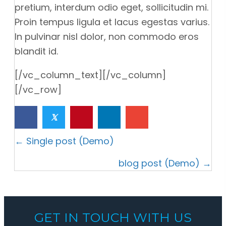
pretium, interdum odio eget, sollicitudin mi.
Proin tempus ligula et lacus egestas varius.
In pulvinar nisl dolor, non commodo eros
blandit id.
[/vc_column_text][/vc_column]
[/vc_row]
𝕏
POSTS
← Single post (Demo)
NAVIGATION
blog post (Demo) →
GET IN TOUCH WITH US